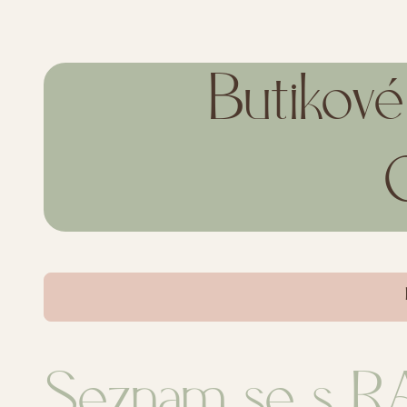
Butikové
Seznam se s R