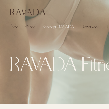
Úvod
O nás
Koncept RAVADA
Rezervace
L
RAVADA Fitnes