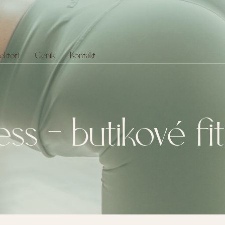
ektoři
Ceník
Kontakt
s – butikové fit