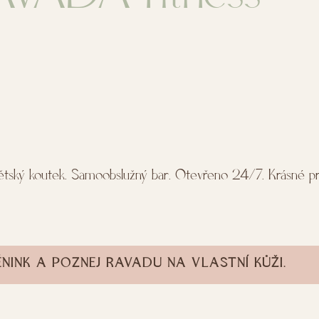
tský koutek. Samoobslužný bar. Otevřeno 24/7. Krásné pro
ÉNINK A POZNEJ RAVADU NA VLASTNÍ KŮŽI.